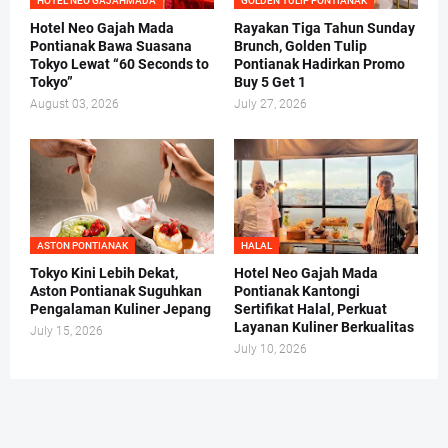
HOTEL NEO GAJAHMADA
GOLDEN TULIP PONTIANAK
Hotel Neo Gajah Mada
Rayakan Tiga Tahun Sunday
Pontianak Bawa Suasana
Brunch, Golden Tulip
Tokyo Lewat “60 Seconds to
Pontianak Hadirkan Promo
Tokyo”
Buy 5 Get 1
August 03, 2026
July 27, 2026
ASTON PONTIANAK
HALAL
Tokyo Kini Lebih Dekat,
Hotel Neo Gajah Mada
Aston Pontianak Suguhkan
Pontianak Kantongi
Pengalaman Kuliner Jepang
Sertifikat Halal, Perkuat
Layanan Kuliner Berkualitas
July 15, 2026
July 10, 2026