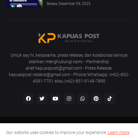
Selasa, Desember 09, 2025
Untuk say hi, kerjasama, press release, dan kolaborasi lainnya
silahkan menghubungi kami: - Partnership:
arief.kapuaspost@gmail.com - Press Release:
kapuaspost.redaksi@gmail.com - Phone/Whatsapp: (+62)-852-
4591-7701 atau (+62)-851-9149-7890
Home
Tentang Kami
Hubungi Kami
Our website uses cookies to improve your experience.
Learn more
Pedoman Media Siber
Disclaimer