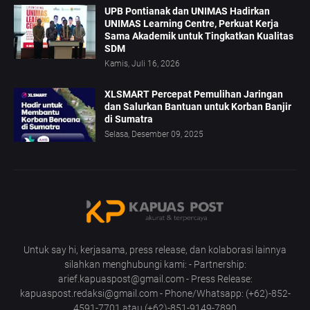
UPB Pontianak dan UNIMAS Hadirkan
UNIMAS Learning Centre, Perkuat Kerja
Sama Akademik untuk Tingkatkan Kualitas
SDM
Kamis, Juli 16, 2026
XLSMART Percepat Pemulihan Jaringan
dan Salurkan Bantuan untuk Korban Banjir
di Sumatra
Selasa, Desember 09, 2025
Untuk say hi, kerjasama, press release, dan kolaborasi lainnya
silahkan menghubungi kami: - Partnership:
arief.kapuaspost@gmail.com - Press Release:
kapuaspost.redaksi@gmail.com - Phone/Whatsapp: (+62)-852-
4591-7701 atau (+62)-851-9149-7890